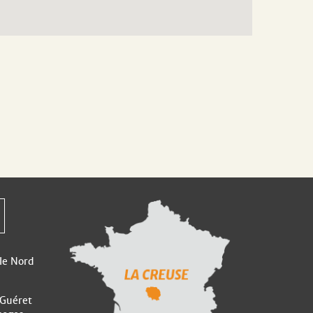
 le Nord
 Guéret