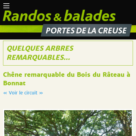
QUELQUES ARBRES
REMARQUABLES…
Chêne remarquable du Bois du Râteau à
Bonnat
« Voir le circuit »